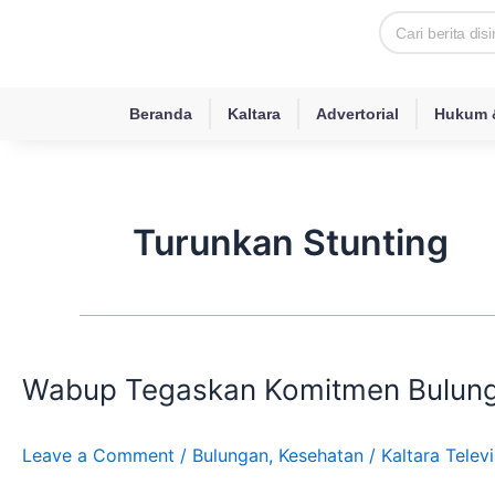
Skip
Search
to
content
Beranda
Kaltara
Advertorial
Hukum &
Turunkan Stunting
Wabup
Tegaskan
Wabup Tegaskan Komitmen Bulung
Komitmen
Bulungan
Turunkan
Leave a Comment
/
Bulungan
,
Kesehatan
/
Kaltara Televi
Stunting