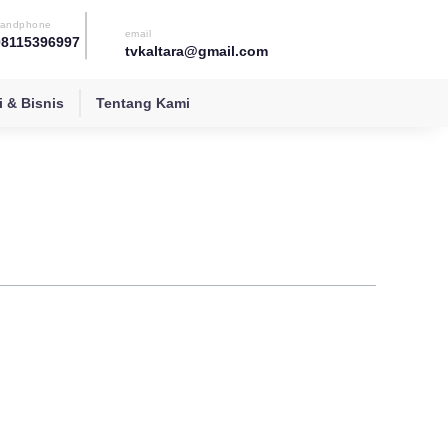
andphone
email
08115396997
tvkaltara@gmail.com
 & Bisnis
Tentang Kami