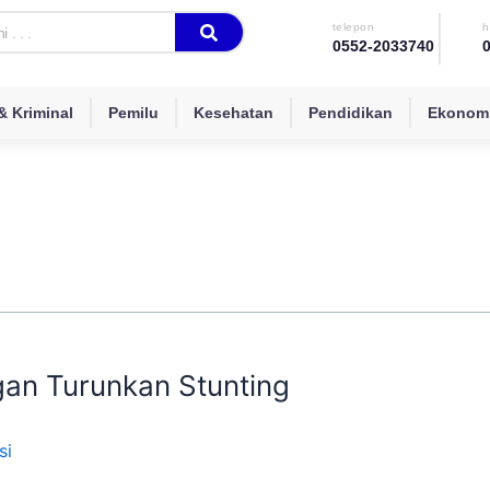
telepon
h
0552-2033740
 Kriminal
Pemilu
Kesehatan
Pendidikan
Ekonomi
an Turunkan Stunting
si