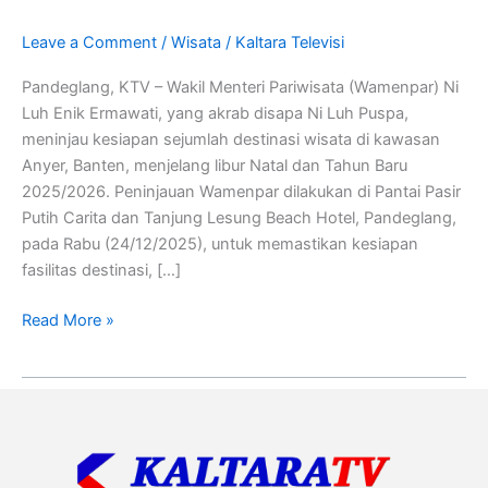
Luh
Leave a Comment
/
Wisata
/
Kaltara Televisi
Soroti
Sarana
Pandeglang, KTV – Wakil Menteri Pariwisata (Wamenpar) Ni
Mitigasi
Luh Enik Ermawati, yang akrab disapa Ni Luh Puspa,
Hingga
meninjau kesiapan sejumlah destinasi wisata di kawasan
Pungutan
Anyer, Banten, menjelang libur Natal dan Tahun Baru
Liar
2025/2026. Peninjauan Wamenpar dilakukan di Pantai Pasir
Putih Carita dan Tanjung Lesung Beach Hotel, Pandeglang,
pada Rabu (24/12/2025), untuk memastikan kesiapan
fasilitas destinasi, […]
Read More »