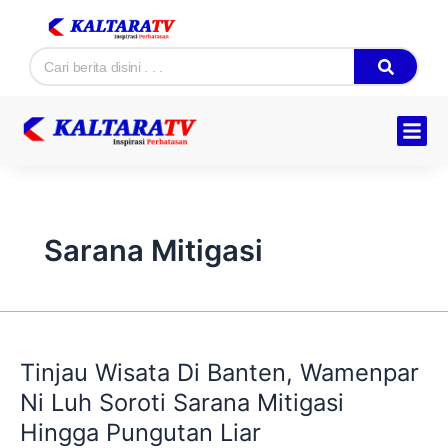
Skip
to
Search
content
Hukum & K
Ekonomi & B
Tentang Kam
Sarana Mitigasi
Tinjau
Wisata
Tinjau Wisata Di Banten, Wamenpar
Di
Banten,
Ni Luh Soroti Sarana Mitigasi
Wamenpar
Hingga Pungutan Liar
Ni