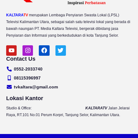
KALTARA
TV
merupakan Lembaga Penyiaran Swasta Lokal (LPSL)
Televisi Kalimantan Utara, sebagai salah satu televisi lokal yang berada di
bawah naungan PT. Media Kaltara Televisi, bergerak dibidang jasa
Penyiaran dan Informasi yang berkedudukan di kota Tanjung Selor.
Y
I
F
T
o
n
a
w
Contact Us
u
s
c
i
t
t
e
t
0552-2033740
u
a
b
t
b
g
o
e
08115396997
e
r
o
r
tvkaltara@gmail.com
a
k
m
Lokasi Kantor
Studio & Office:
KALTARATV
Jalan Jelarai
Raya, RT.101 No.01 Perum Korpri, Tanjung Selor, Kalimantan Utara.