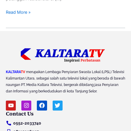
Read More »
KALTARA
TV
merupakan Lembaga Penyiaran Swasta Lokal (LPSL) Televisi
Kalimantan Utara, sebagai salah satu televisi lokal yang berada di bawah
naungan PT. Media Kaltara Televisi, bergerak dibidang jasa Penyiaran
dan Informasi yang berkedudukan di kota Tanjung Selor.
Y
I
F
T
o
n
a
w
Contact Us
u
s
c
i
t
t
e
t
0552-2033740
u
a
b
t
b
g
o
e