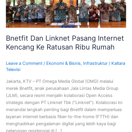
Ke
Ratusan
Ribu
Rumah
Bnetfit Dan Linknet Pasang Internet
Kencang Ke Ratusan Ribu Rumah
Leave a Comment
/
Ekonomi & Bisnis
,
Infrastruktur
/
Kaltara
Televisi
Jakarta, KTV – PT Omega Media Global (OMG) melalui
merek Bnetfit, anak perusahaan Jala Lintas Media Group
(JLM), secara resmi menjalin kolaborasi Open Access
strategis dengan PT Linknet Tbk (“Linknet”). Kolaborasi ini
menandai langkah penting bagi Bnetfit dalam memperluas
layanan internet berbasis fiber-to-the-home (FTTH) dan
menghadirkan pengalaman digital yang lebih kaya bagi
pelanggan residensial di […]