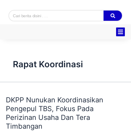
Skip
to
Search
content
Rapat Koordinasi
DKPP
Nunukan
DKPP Nunukan Koordinasikan
Koordinasikan
Pengepul
Pengepul TBS, Fokus Pada
TBS,
Perizinan Usaha Dan Tera
Fokus
Timbangan
Pada