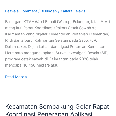
Cetak
Sawah
Leave a Comment
/
Bulungan
/
Kaltara Televisi
Se-
Kalimantan
Bulungan, KTV – Wakil Bupati (Wabup) Bulungan, Kilat, A.Md
mengikuti Rapat Koordinasi (Rakor) Cetak Sawah se-
Kalimantan yang digelar Kementerian Pertanian (Kementan)
RI di Banjarbaru, Kalimantan Selatan pada Sabtu (6/6).
Dalam rakor, Dirjen Lahan dan Irigasi Pertanian Kementan,
Hermanto mengungkapkan, Survei Investigasi Desain (SID)
program cetak sawah di Kalimantan pada 2026 telah
mencapai 16.450 hektare atau
Read More »
Kecamatan
Sembakung
Kecamatan Sembakung Gelar Rapat
Gelar
Rapat
Koordinasi Penerapan Aplikasi