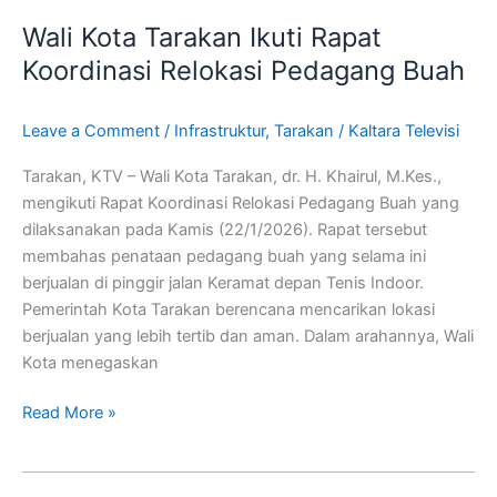
Kota
Wali Kota Tarakan Ikuti Rapat
Tarakan
Ikuti
Koordinasi Relokasi Pedagang Buah
Rapat
Koordinasi
Leave a Comment
/
Infrastruktur
,
Tarakan
/
Kaltara Televisi
Relokasi
Pedagang
Tarakan, KTV – Wali Kota Tarakan, dr. H. Khairul, M.Kes.,
Buah
mengikuti Rapat Koordinasi Relokasi Pedagang Buah yang
dilaksanakan pada Kamis (22/1/2026). Rapat tersebut
membahas penataan pedagang buah yang selama ini
berjualan di pinggir jalan Keramat depan Tenis Indoor.
Pemerintah Kota Tarakan berencana mencarikan lokasi
berjualan yang lebih tertib dan aman. Dalam arahannya, Wali
Kota menegaskan
Read More »
Bappeda-