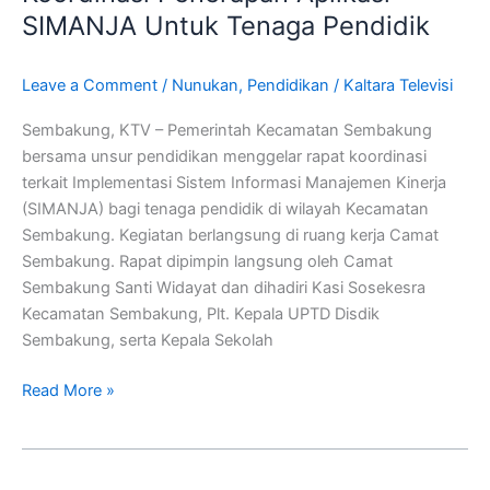
Koordinasi
SIMANJA Untuk Tenaga Pendidik
Penerapan
Aplikasi
Leave a Comment
/
Nunukan
,
Pendidikan
/
Kaltara Televisi
SIMANJA
Untuk
Sembakung, KTV – Pemerintah Kecamatan Sembakung
Tenaga
bersama unsur pendidikan menggelar rapat koordinasi
Pendidik
terkait Implementasi Sistem Informasi Manajemen Kinerja
(SIMANJA) bagi tenaga pendidik di wilayah Kecamatan
Sembakung. Kegiatan berlangsung di ruang kerja Camat
Sembakung. Rapat dipimpin langsung oleh Camat
Sembakung Santi Widayat dan dihadiri Kasi Sosekesra
Kecamatan Sembakung, Plt. Kepala UPTD Disdik
Sembakung, serta Kepala Sekolah
Read More »
Pemkab
Nunukan