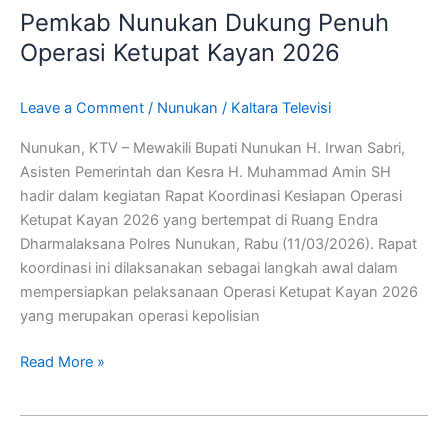
Pemkab Nunukan Dukung Penuh
Dukung
Penuh
Operasi Ketupat Kayan 2026
Operasi
Ketupat
Leave a Comment
/
Nunukan
/
Kaltara Televisi
Kayan
2026
Nunukan, KTV – Mewakili Bupati Nunukan H. Irwan Sabri,
Asisten Pemerintah dan Kesra H. Muhammad Amin SH
hadir dalam kegiatan Rapat Koordinasi Kesiapan Operasi
Ketupat Kayan 2026 yang bertempat di Ruang Endra
Dharmalaksana Polres Nunukan, Rabu (11/03/2026). Rapat
koordinasi ini dilaksanakan sebagai langkah awal dalam
mempersiapkan pelaksanaan Operasi Ketupat Kayan 2026
yang merupakan operasi kepolisian
Read More »
Bulungan