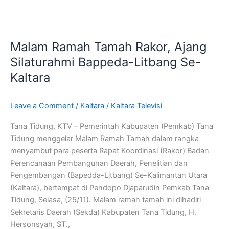
Malam
Ramah
Malam Ramah Tamah Rakor, Ajang
Tamah
Rakor,
Silaturahmi Bappeda-Litbang Se-
Ajang
Kaltara
Silaturahmi
Bappeda-
Leave a Comment
/
Kaltara
/
Kaltara Televisi
Litbang
Se-
Tana Tidung, KTV – Pemerintah Kabupaten (Pemkab) Tana
Kaltara
Tidung menggelar Malam Ramah Tamah dalam rangka
menyambut para peserta Rapat Koordinasi (Rakor) Badan
Perencanaan Pembangunan Daerah, Penelitian dan
Pengembangan (Bapedda-Litbang) Se-Kalimantan Utara
(Kaltara), bertempat di Pendopo Djaparudin Pemkab Tana
Tidung, Selasa, (25/11). Malam ramah tamah ini dihadiri
Sekretaris Daerah (Sekda) Kabupaten Tana Tidung, H.
Hersonsyah, ST.,