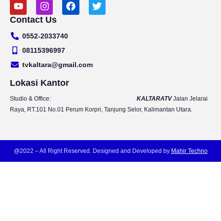
Y
I
F
T
o
n
a
w
Contact Us
u
s
c
i
t
t
e
t
0552-2033740
u
a
b
t
b
g
o
e
08115396997
e
r
o
r
tvkaltara@gmail.com
a
k
m
Lokasi Kantor
Studio & Office:
KALTARATV
Jalan Jelarai
Raya, RT.101 No.01 Perum Korpri, Tanjung Selor, Kalimantan Utara.
@2022 – All Right Reserved. Designed and Developed by
Mahir Techno