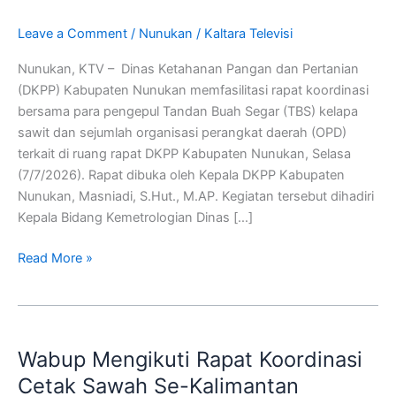
Perizinan
Usaha
Leave a Comment
/
Nunukan
/
Kaltara Televisi
Dan
Nunukan, KTV – Dinas Ketahanan Pangan dan Pertanian
Tera
(DKPP) Kabupaten Nunukan memfasilitasi rapat koordinasi
Timbangan
bersama para pengepul Tandan Buah Segar (TBS) kelapa
sawit dan sejumlah organisasi perangkat daerah (OPD)
terkait di ruang rapat DKPP Kabupaten Nunukan, Selasa
(7/7/2026). Rapat dibuka oleh Kepala DKPP Kabupaten
Nunukan, Masniadi, S.Hut., M.AP. Kegiatan tersebut dihadiri
Kepala Bidang Kemetrologian Dinas […]
Read More »
Wabup
Mengikuti
Wabup Mengikuti Rapat Koordinasi
Rapat
Koordinasi
Cetak Sawah Se-Kalimantan