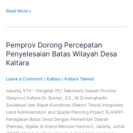
Read More »
Pemprov
Dorong
Pemprov Dorong Percepatan
Percepatan
Penyelesaian
Penyelesaian Batas Wilayah Desa
Batas
Kaltara
Wilayah
Desa
Leave a Comment
/
Kaltara
/
Kaltara Televisi
Kaltara
Jakarta, KTV – Penjabat (Pj.) Sekretaris Daerah Provinsi
(Sekprov) Kaltara Dr. Bustan, S.E., M.Si menghadiri
Sosialisasi dan Rapat Koordinasi (Rakor) Teknis Integrated
Land Administration and Spatial Planning Project (ILASPP)
Penegasan Batas Desa Dengan Pemerintah Daerah
(Pemda), digelar di Grand Mercure Harmoni, Jakarta, Jumat