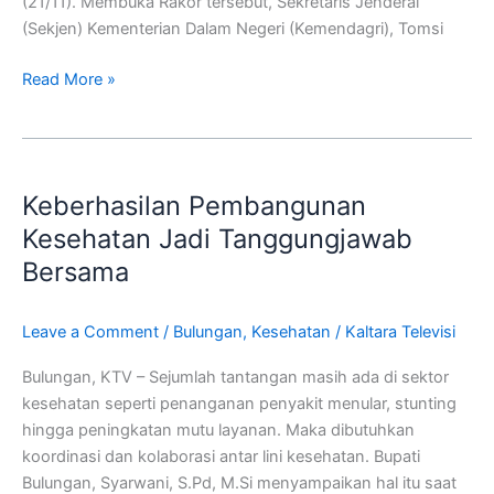
(21/11). Membuka Rakor tersebut, Sekretaris Jenderal
(Sekjen) Kementerian Dalam Negeri (Kemendagri), Tomsi
Read More »
Keberhasilan
Pembangunan
Keberhasilan Pembangunan
Kesehatan
Jadi
Kesehatan Jadi Tanggungjawab
Tanggungjawab
Bersama
Bersama
Leave a Comment
/
Bulungan
,
Kesehatan
/
Kaltara Televisi
Bulungan, KTV – Sejumlah tantangan masih ada di sektor
kesehatan seperti penanganan penyakit menular, stunting
hingga peningkatan mutu layanan. Maka dibutuhkan
koordinasi dan kolaborasi antar lini kesehatan. Bupati
Bulungan, Syarwani, S.Pd, M.Si menyampaikan hal itu saat