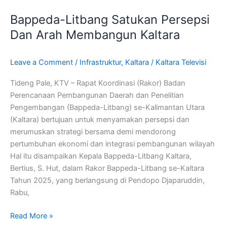
Litbang
Bappeda-Litbang Satukan Persepsi
Satukan
Persepsi
Dan Arah Membangun Kaltara
Dan
Arah
Leave a Comment
/
Infrastruktur
,
Kaltara
/
Kaltara Televisi
Membangun
Kaltara
Tideng Pale, KTV – Rapat Koordinasi (Rakor) Badan
Perencanaan Pembangunan Daerah dan Penelitian
Pengembangan (Bappeda-Litbang) se-Kalimantan Utara
(Kaltara) bertujuan untuk menyamakan persepsi dan
merumuskan strategi bersama demi mendorong
pertumbuhan ekonomi dan integrasi pembangunan wilayah
Hal itu disampaikan Kepala Bappeda-Litbang Kaltara,
Bertius, S. Hut, dalam Rakor Bappeda-Litbang se-Kaltara
Tahun 2025, yang berlangsung di Pendopo Djaparuddin,
Rabu,
Read More »