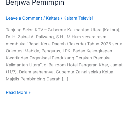
Berjiwa Pemimpin
Pramuka
Lahirkan
Pemuda
Leave a Comment
/
Kaltara
/
Kaltara Televisi
Berkarakter
Tanjung Selor, KTV – Gubernur Kalimantan Utara (Kaltara),
Tangguh
Dr. H. Zainal A. Paliwang, S.H., M.Hum secara resmi
Dan
membuka “Rapat Kerja Daerah (Rakerda) Tahun 2025 serta
Berjiwa
Orientasi Mabida, Pengurus, LPK, Badan Kelengkapan
Pemimpin
Kwartir dan Organisasi Pendukung Gerakan Pramuka
Kalimantan Utara”, di Ballroom Hotel Pangeran Khar, Jumat
(11/7). Dalam arahannya, Gubernur Zainal selaku Ketua
Majelis Pembimbing Daerah […]
Read More »