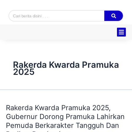
Skip
to
Search
content
Hukum & K
Ekonomi & B
Tentang Kam
Rakerda Kwarda Pramuka
2025
Rakerda
Kwarda
Rakerda Kwarda Pramuka 2025,
Pramuka
2025,
Gubernur Dorong Pramuka Lahirkan
Gubernur
Pemuda Berkarakter Tangguh Dan
Dorong