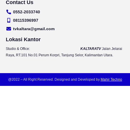
Contact Us
u
s
c
i
t
t
e
t
0552-2033740
u
a
b
t
b
g
o
e
08115396997
e
r
o
r
tvkaltara@gmail.com
a
k
m
Lokasi Kantor
Studio & Office:
KALTARATV
Jalan Jelarai
Raya, RT.101 No.01 Perum Korpri, Tanjung Selor, Kalimantan Utara.
@2022 – All Right Reserved. Designed and Developed by
Mahir Techno