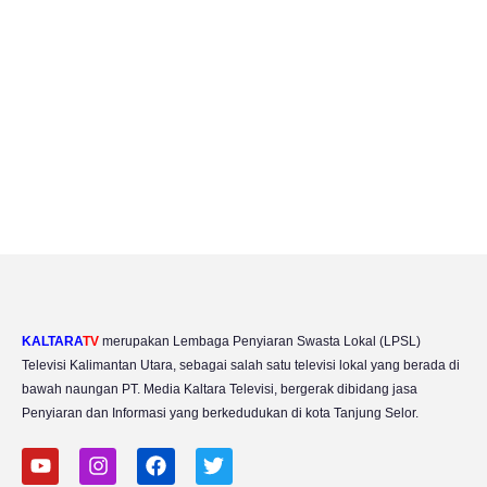
KALTARA
TV
merupakan Lembaga Penyiaran Swasta Lokal (LPSL)
Televisi Kalimantan Utara, sebagai salah satu televisi lokal yang berada di
bawah naungan PT. Media Kaltara Televisi, bergerak dibidang jasa
Penyiaran dan Informasi yang berkedudukan di kota Tanjung Selor.
Y
I
F
T
o
n
a
w