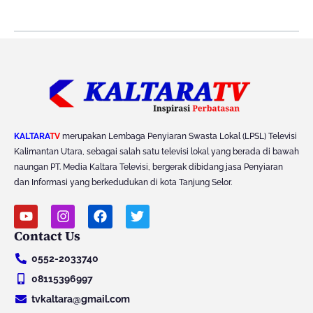
KALTARA
TV
merupakan Lembaga Penyiaran Swasta Lokal (LPSL) Televisi
Kalimantan Utara, sebagai salah satu televisi lokal yang berada di bawah
naungan PT. Media Kaltara Televisi, bergerak dibidang jasa Penyiaran
dan Informasi yang berkedudukan di kota Tanjung Selor.
Y
I
F
T
o
n
a
w
Contact Us
u
s
c
i
t
t
e
t
0552-2033740
u
a
b
t
b
g
o
e
08115396997
e
r
o
r
tvkaltara@gmail.com
a
k