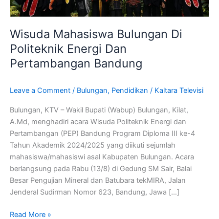
Dan
Pertambangan
Wisuda Mahasiswa Bulungan Di
Bandung
Politeknik Energi Dan
Pertambangan Bandung
Leave a Comment
/
Bulungan
,
Pendidikan
/
Kaltara Televisi
Bulungan, KTV – Wakil Bupati (Wabup) Bulungan, Kilat,
A.Md, menghadiri acara Wisuda Politeknik Energi dan
Pertambangan (PEP) Bandung Program Diploma III ke-4
Tahun Akademik 2024/2025 yang diikuti sejumlah
mahasiswa/mahasiswi asal Kabupaten Bulungan. Acara
berlangsung pada Rabu (13/8) di Gedung SM Sair, Balai
Besar Pengujian Mineral dan Batubara tekMIRA, Jalan
Jenderal Sudirman Nomor 623, Bandung, Jawa […]
Read More »