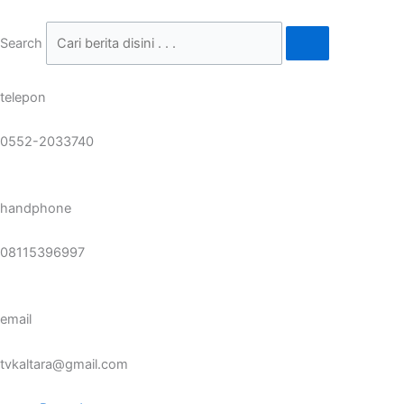
Skip
to
Search
content
telepon
0552-2033740
handphone
08115396997
email
tvkaltara@gmail.com