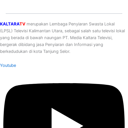
KALTARA
TV
merupakan Lembaga Penyiaran Swasta Lokal
(LPSL) Televisi Kalimantan Utara, sebagai salah satu televisi lokal
yang berada di bawah naungan PT. Media Kaltara Televisi,
bergerak dibidang jasa Penyiaran dan Informasi yang
berkedudukan di kota Tanjung Selor.
Youtube