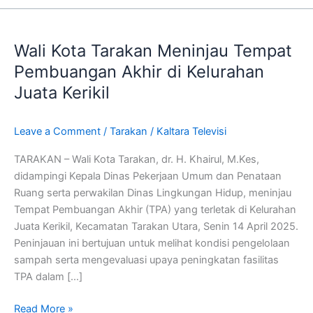
Wali
Kota
Wali Kota Tarakan Meninjau Tempat
Tarakan
Meninjau
Pembuangan Akhir di Kelurahan
Tempat
Juata Kerikil
Pembuangan
Akhir
Leave a Comment
/
Tarakan
/
Kaltara Televisi
di
Kelurahan
TARAKAN – Wali Kota Tarakan, dr. H. Khairul, M.Kes,
Juata
didampingi Kepala Dinas Pekerjaan Umum dan Penataan
Kerikil
Ruang serta perwakilan Dinas Lingkungan Hidup, meninjau
Tempat Pembuangan Akhir (TPA) yang terletak di Kelurahan
Juata Kerikil, Kecamatan Tarakan Utara, Senin 14 April 2025.
Peninjauan ini bertujuan untuk melihat kondisi pengelolaan
sampah serta mengevaluasi upaya peningkatan fasilitas
TPA dalam […]
Read More »