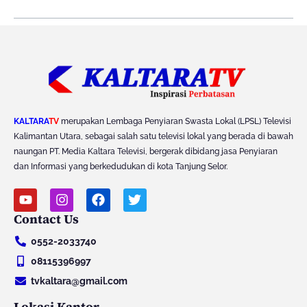
KALTARA
TV
merupakan Lembaga Penyiaran Swasta Lokal (LPSL) Televisi
Kalimantan Utara, sebagai salah satu televisi lokal yang berada di bawah
naungan PT. Media Kaltara Televisi, bergerak dibidang jasa Penyiaran
dan Informasi yang berkedudukan di kota Tanjung Selor.
Y
I
F
T
o
n
a
w
Contact Us
u
s
c
i
t
t
e
t
0552-2033740
u
a
b
t
b
g
o
e
08115396997
e
r
o
r
tvkaltara@gmail.com
a
k
m
Lokasi Kantor