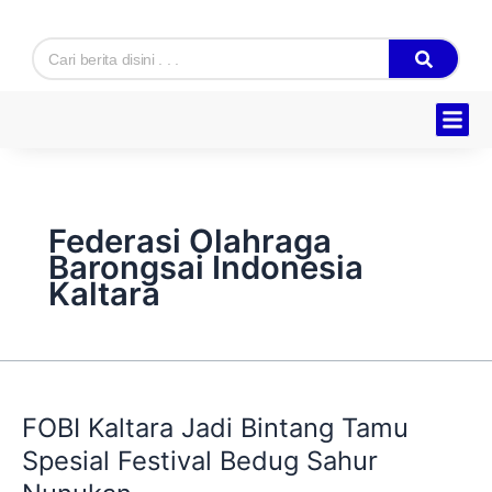
Skip
to
Search
content
Hukum & K
Ekonomi & B
Tentang Kam
Federasi Olahraga
Barongsai Indonesia
Kaltara
FOBI
Kaltara
FOBI Kaltara Jadi Bintang Tamu
Jadi
Bintang
Spesial Festival Bedug Sahur
Tamu