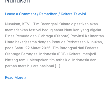
Nunukan
Spesial
Festival
Leave a Comment
/
Ramadhan
/
Kaltara Televisi
Bedug
Sahur
Nunukan, KTV – Tim Barongsai Kaltara dipastikan akan
Nunukan
memeriahkan festival bedug sahur Nunukan yang digelar
Dinas Pemuda dan Olahraga (Dispora) Provinsi Kalimantan
Utara bekerjasama dengan Pemuda Perbatasan Nunukan,
pada Sabtu 22 Maret 2025. Tim Barongsai dari Federasi
Olahraga Barongsai Indonesia (FOBI) Kaltara, menjadi
bintang tamu. Merupakan tim terbaik di Indonesia dan
pernah meraih juara nasional […]
Read More »