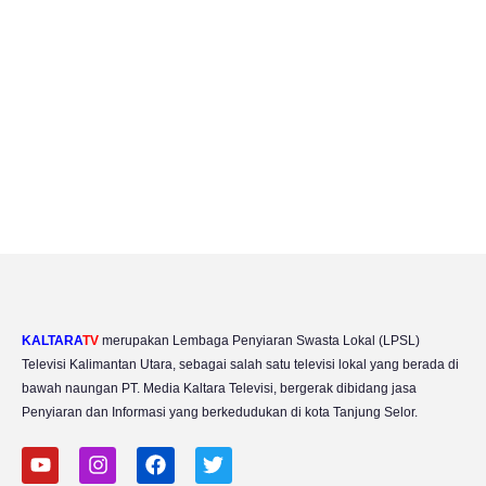
KALTARA
TV
merupakan Lembaga Penyiaran Swasta Lokal (LPSL)
Televisi Kalimantan Utara, sebagai salah satu televisi lokal yang berada di
bawah naungan PT. Media Kaltara Televisi, bergerak dibidang jasa
Penyiaran dan Informasi yang berkedudukan di kota Tanjung Selor.
Y
I
F
T
o
n
a
w