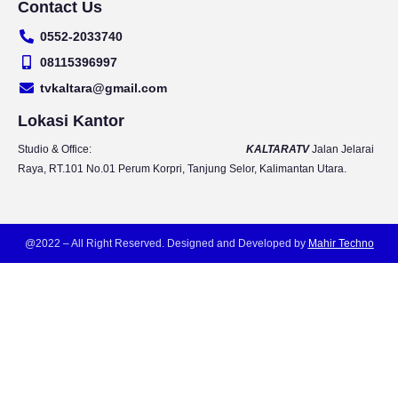
Contact Us
u
s
c
i
t
t
e
t
0552-2033740
u
a
b
t
b
g
o
e
08115396997
e
r
o
r
tvkaltara@gmail.com
a
k
m
Lokasi Kantor
Studio & Office:
KALTARATV
Jalan Jelarai
Raya, RT.101 No.01 Perum Korpri, Tanjung Selor, Kalimantan Utara.
@2022 – All Right Reserved. Designed and Developed by
Mahir Techno