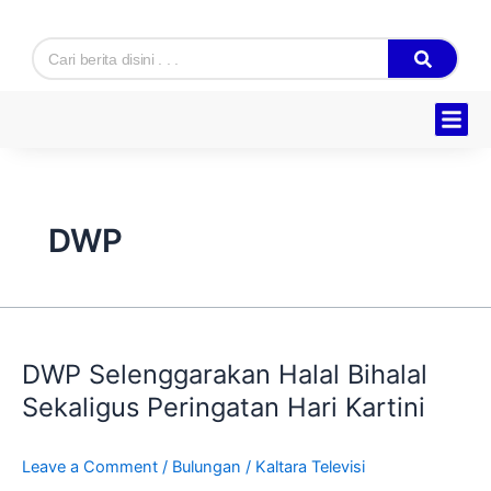
Skip
to
Search
content
DWP
DWP
Selenggarakan
DWP Selenggarakan Halal Bihalal
Halal
Bihalal
Sekaligus Peringatan Hari Kartini
Sekaligus
Peringatan
Leave a Comment
/
Bulungan
/
Kaltara Televisi
Hari