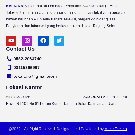
KALTARA
TV
merupakan Lembaga Penyiaran Swasta Lokal (LPSL)
Televisi Kalimantan Utara, sebagai salah satu televisi lokal yang berada di
bawah naungan PT. Media Kaltara Televisi, bergerak dibidang jasa
Penyiaran dan Informasi yang berkedudukan di kota Tanjung Selor.
Y
I
F
T
o
n
a
w
Contact Us
u
s
c
i
t
t
e
t
0552-2033740
u
a
b
t
b
g
o
e
08115396997
e
r
o
r
tvkaltara@gmail.com
a
k
m
Lokasi Kantor
Studio & Office:
KALTARATV
Jalan Jelarai
Raya, RT.101 No.01 Perum Korpri, Tanjung Selor, Kalimantan Utara.
@2022 – All Right Reserved. Designed and Developed by
Mahir Techno