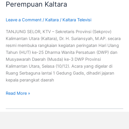
Perkuat
Perempuan Kaltara
Sinergitas
Dan
Leave a Comment
/
Kaltara
/
Kaltara Televisi
Pemberdayaan
Perempuan
TANJUNG SELOR, KTV – Sekretaris Provinsi (Sekprov)
Kaltara
Kalimantan Utara (Kaltara), Dr. H. Suriansyah, M.AP. secara
resmi membuka rangkaian kegiatan peringatan Hari Ulang
Tahun (HUT) ke-25 Dharma Wanita Persatuan (DWP) dan
Musyawarah Daerah (Musda) ke-3 DWP Provinsi
Kalimantan Utara, Selasa (10/12). Acara yang digelar di
Ruang Serbaguna lantai 1 Gedung Gadis, dihadiri jajaran
kepala perangkat daerah
Read More »