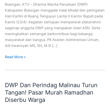
Kartini
Bulungan, KTV – Dharma Wanita Persatuan (DWP)
Kabupaten Bulungan menggelar halal bihalal dan peringatan
Hari Kartini di Ruang Tenguyun Lantai II Kantor Bupati pada
Kamis (23/4). Kegiatan bertujuan mempererat silaturrahmi
segenap anggota DWP yang merupakan isteri ASN. Serta
meningkatkan semangat berkontribusi bagi keluarga,
masyarakat dan bangsa. Plt Asisten Administrasi Umum,
Adi Irwansyah MS, SH, M.Si […]
Read More »
DWP
Dan
DWP Dan Perindag Malinau Turun
Perindag
Malinau
Tangan! Pasar Murah Ramadhan
Turun
Diserbu Warga
Tangan!
Pasar