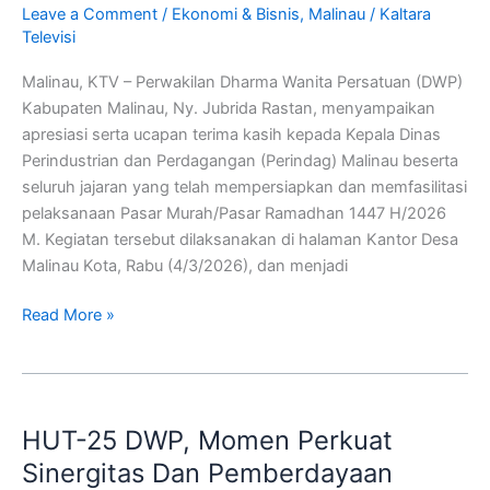
Leave a Comment
/
Ekonomi & Bisnis
,
Malinau
/
Kaltara
Murah
Televisi
Ramadhan
Diserbu
Malinau, KTV – Perwakilan Dharma Wanita Persatuan (DWP)
Warga
Kabupaten Malinau, Ny. Jubrida Rastan, menyampaikan
apresiasi serta ucapan terima kasih kepada Kepala Dinas
Perindustrian dan Perdagangan (Perindag) Malinau beserta
seluruh jajaran yang telah mempersiapkan dan memfasilitasi
pelaksanaan Pasar Murah/Pasar Ramadhan 1447 H/2026
M. Kegiatan tersebut dilaksanakan di halaman Kantor Desa
Malinau Kota, Rabu (4/3/2026), dan menjadi
Read More »
HUT-
25
HUT-25 DWP, Momen Perkuat
DWP,
Momen
Sinergitas Dan Pemberdayaan