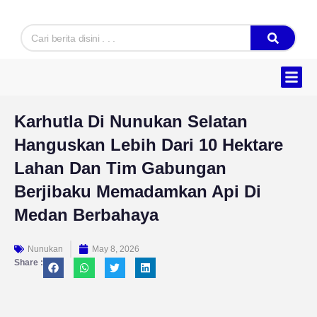
Skip
to
Search
content
Hukum & K
Ekonomi & B
Tentang Kam
Karhutla Di Nunukan Selatan
Hanguskan Lebih Dari 10 Hektare
Lahan Dan Tim Gabungan
Berjibaku Memadamkan Api Di
Medan Berbahaya
Nunukan
May 8, 2026
Share :