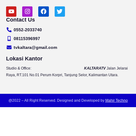
Y
I
F
T
o
n
a
w
Contact Us
u
s
c
i
t
t
e
t
0552-2033740
u
a
b
t
b
g
o
e
08115396997
e
r
o
r
tvkaltara@gmail.com
a
k
m
Lokasi Kantor
Studio & Office:
KALTARATV
Jalan Jelarai
Raya, RT.101 No.01 Perum Korpri, Tanjung Selor, Kalimantan Utara.
@2022 – All Right Reserved. Designed and Developed by
Mahir Techno