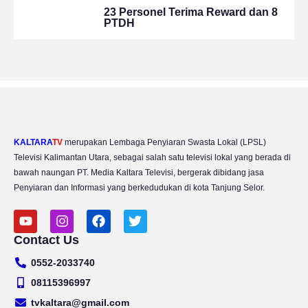
23 Personel Terima Reward dan 8
PTDH
KALTARA
TV
merupakan Lembaga Penyiaran Swasta Lokal (LPSL)
Televisi Kalimantan Utara, sebagai salah satu televisi lokal yang berada di
bawah naungan PT. Media Kaltara Televisi, bergerak dibidang jasa
Penyiaran dan Informasi yang berkedudukan di kota Tanjung Selor.
Y
I
F
T
o
n
a
w
Contact Us
u
s
c
i
t
t
e
t
0552-2033740
u
a
b
t
b
g
o
e
08115396997
e
r
o
r
tvkaltara@gmail.com
a
k