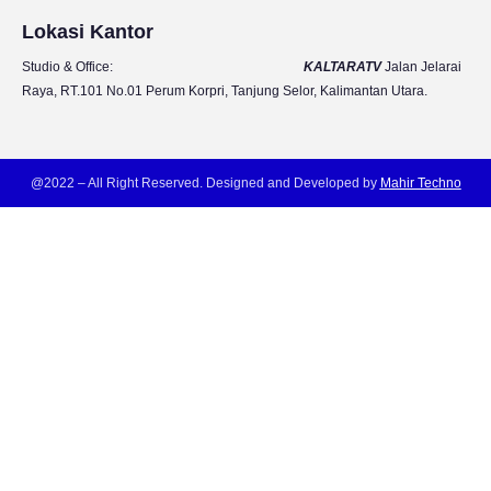
m
Lokasi Kantor
Studio & Office:
KALTARATV
Jalan Jelarai
Raya, RT.101 No.01 Perum Korpri, Tanjung Selor, Kalimantan Utara.
@2022 – All Right Reserved. Designed and Developed by
Mahir Techno